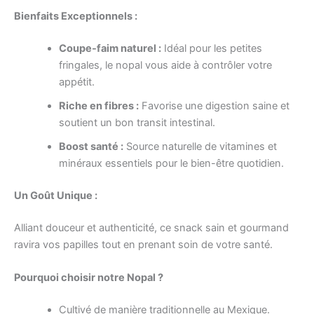
Bienfaits Exceptionnels :
Coupe-faim naturel :
Idéal pour les petites
fringales, le nopal vous aide à contrôler votre
appétit.
Riche en fibres :
Favorise une digestion saine et
soutient un bon transit intestinal.
Boost santé :
Source naturelle de vitamines et
minéraux essentiels pour le bien-être quotidien.
Un Goût Unique :
Alliant douceur et authenticité, ce snack sain et gourmand
ravira vos papilles tout en prenant soin de votre santé.
Pourquoi choisir notre Nopal ?
Cultivé de manière traditionnelle au Mexique.