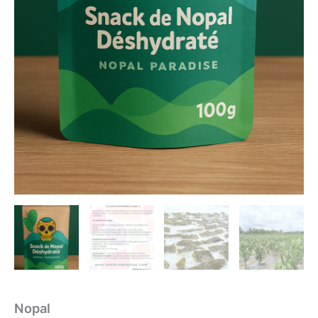
Casino Split 2026 Guide Des Casinos Et Alternatives En Ligne
L'une des raisons pour lesquelles le casino Ladbrokes est si
populaire est qu'il propose une vaste sélection de machines
à sous, plus de 300 pour être exact.
Jeux De Machines À Sous Gratuits 2026 Top Bonus Et Jeux
Le fournisseur australien de solutions de jeux Aristocrat
Leisure Limited a récemment annoncé l'acquisition de la
société israélienne de jeux en ligne Plarium pour un
montant estimé à 500 millions de dollars américains.
Tous ces bonus ont une exigence de jeu de 35x, et vous
devez tous les collecter dans l'ordre.
Meuilleur site de poker en ligne
Casino Bonus Gratuit 2026 Top Bonus Et Jeux
Les graphismes sont de style bande dessinée et ajoutent à l'effet
d'histoire de super-héros.
Casino Tours Gratuits Sans Dépôt 2026 Les Offres À Réclamer
Nopal
Comme son prédécesseur, cette machine à sous vous donne la